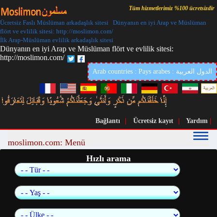
Tüm hizmetlerimiz %100 ücretsizdir
Ücretsiz Faslı Müslüman arkadaşlık sitesi Dünyanın en iyi Arap ve Müslüman
flört ve evlilik sitesi: http://moslimon.com/
İlk Arap-Müslüman evlilik arkadaşlık sitesi
Dünyanın en iyi Arap ve Müslüman flört ve evlilik sitesi:
http://moslimon.com/
Arab countries : Pays arabes : الدول العربية
Bağlantı
|
Ücretsiz kayıt
|
Yardım
|
moslimon.com: Menü
Hızlı arama