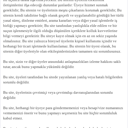
iletişimlerini ifşa edeceği durumlar şunlardır: Üyeye hizmet sunmak
gereklidir; Bu sitenin ve üyelerinin meşru çıkarlarını korumak gereklidir; Bu
sitenin kendi takdirine bağlı olarak geçerli ve uygulanabilir gördüğü her türlü
yasal süreç, dinleme emirleri, arama kararları veya diğer yasal işlemlerle iş
birliği yapmayı gerektirir; Bu site tarafından yanlışlıkla elde edilen ve bir
suçun işlenmesiyle ilgili olduğu düşünülen içeriklere kolluk kuvvetlerine
bilgi vermeyi gerektirir. Bu siteye kayıt olmak için en az on sekiz yaşında
olmalısınız. Bu site yalnızca bireysel üyelerin kişisel kullanımı içindir ve
herhangi bir ticari işletmede kullanılamaz. Bu sitenin bir üyesi olarak, bu
sitenin diğer üyeleriyle olan etkileşimlerinizden tamamen siz sorumlusunuz.
Bu site, sizin ve diğer üyeler arasındaki anlaşmazlıkları izleme hakkını saklı
tutar, ancak bunu yapmakla yükümlü değildir.
Bu site, üyeleri tarafından bu sitede yayınlanan yanlış veya hatalı bilgilerden
sorumlu değildir.
Bu site, üyelerinin çevrimiçi veya çevrimdışı davranışlarından sorumlu
değildir.
Bu site, herhangi bir üyeye para göndermemenizi veya hesap/vize numaranızı
vermemenizi önerir ve bunu yapmayı seçerseniz bu site hiçbir sorumluluk
kabul etmez.