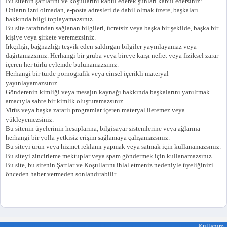
Bu sitenin şartlarını ve koşullarını kabul ederek şunları kabul edersiniz:
Onların izni olmadan, e-posta adresleri de dahil olmak üzere, başkaları
hakkında bilgi toplayamazsınız.
Bu site tarafından sağlanan bilgileri, ücretsiz veya başka bir şekilde, başka bir
kişiye veya şirkete veremezsiniz.
Irkçılığı, bağnazlığı teşvik eden saldırgan bilgiler yayınlayamaz veya
dağıtamazsınız. Herhangi bir gruba veya bireye karşı nefret veya fiziksel zarar
içeren her türlü eylemde bulunamazsınız.
Herhangi bir türde pornografik veya cinsel içerikli materyal
yayınlayamazsınız.
Gönderenin kimliği veya mesajın kaynağı hakkında başkalarını yanıltmak
amacıyla sahte bir kimlik oluşturamazsınız.
Virüs veya başka zararlı programlar içeren materyal iletemez veya
yükleyemezsiniz.
Bu sitenin üyelerinin hesaplarına, bilgisayar sistemlerine veya ağlarına
herhangi bir yolla yetkisiz erişim sağlamaya çalışamazsınız.
Bu siteyi ürün veya hizmet reklamı yapmak veya satmak için kullanamazsınız.
Bu siteyi zincirleme mektuplar veya spam göndermek için kullanamazsınız.
Bu site, bu sitenin Şartlar ve Koşullarını ihlal etmeniz nedeniyle üyeliğinizi
önceden haber vermeden sonlandırabilir.
http://moslimon.com/ ücretsiz sitesi kalma arap müslüman fas evlilik
Kullanım