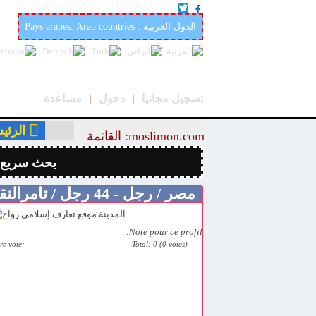
أفضل وأحسن موقع عربي وإسلامي لتعارف والزواج في العالمmoslimon.com
Pays arabes: Arab countries : الدول العربية
تسجيل مجانيا
|
دخول
|
مساعدة
الرئي
moslimon.com: القائمة
بحث سريع
مصر / رجل - 44 رجل / تامرالنقيب
Note pour ce profil:
re vote:
Total: 0 (0 votes)