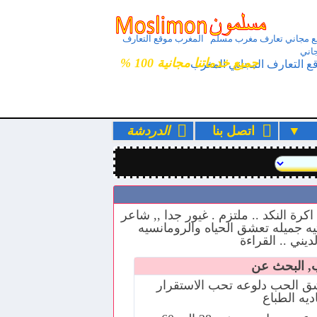
 مجاني تعارف مغرب مسلم المغرب موقع التعارف
اني
جميع خدماتنا مجانية 100 %
ع التعارف المجاني المغرب
ء
اتصل بنا
الدردشة
كرة النكد .. ملتزم . غيور جدا ,, شاعر
ه جميله تعشق الحياه والرومانسيه
يني .. القراءة
ب, البحث عن
ق الحب دلوعه تحب الاستقرار
ديه الطباع