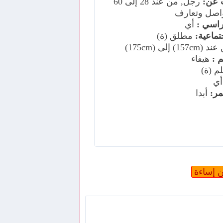
 عن:
رجل, من عند 28 إلى 60
اصل وتعارف
اسي :
أي
جتماعية:
مطلق (ة)
157c) إلى (175cm)
 :
هيفاء
 (ة)
ي
ر:
أبدا