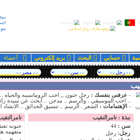
موقع
المج
موق
سية
حسابي
البحث
بريد إلكتروني
أعضا
-
عرفنى بنفسك :
رجل حنون ,, احب الرومانسيه والحياه .. ا
.. احب الموسيقي . والرسم .. مدخن .. ابحث عن سيدة راثي
-
الإهتمامات :
الشعر . الرسم .. تنسيق الحدائق .. الانشاد الد
Vot
نبذة : تامرالنقيب
تامرالنقي
سن :
44
حنونه تعش
متفهمه ها
رجل:
رجل